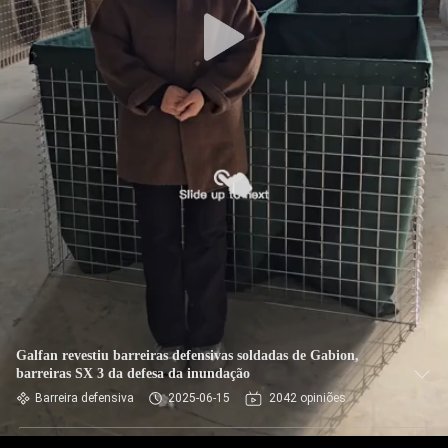
CONTROLE
DE
QUALIDADE
CONTACTE-
NOS
NOTÍCIAS
SOLICITE UM
ORÇAMENTO
Galfan revestiu barreiras defensivas soldadas de Gabion,
barreiras SX 3 da defesa da inundação
MAPA
Barreira defensiva
2025-06-15
2042 opiniões
DO