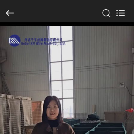
KN
Wire
Mesh
Co.,
Ltd..
All
Rights
Reserved.
INÍCIO
PRODUTOS
SOBRE
NÓS
VISITA
À
FÁBRICA