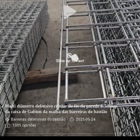
CONTROLE
DE
QUALIDADE
CONTACTE-
NOS
NOTÍCIAS
SOLICITE UM
ORÇAMENTO
Multi diâmetro defensivo celular do fio da parede 4-5.0mm
da caixa de Gabion da malha das barreiras do bastião
Barreiras defensivas do bastião
2025-05-24
MAPA
1005 opiniões
DO