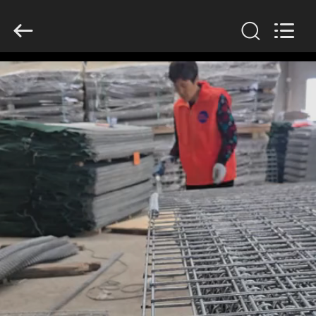
KN
Wire
Mesh
Co.,
Ltd..
All
Rights
Reserved.
INÍCIO
PRODUTOS
SOBRE
NÓS
VISITA
À
FÁBRICA