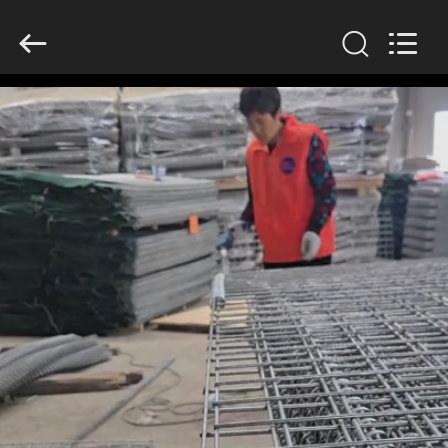
KN
Wire
Mesh
Co.,
Ltd..
All
Rights
Reserved.
INÍCIO
PRODUTOS
SOBRE
NÓS
VISITA
À
FÁBRICA