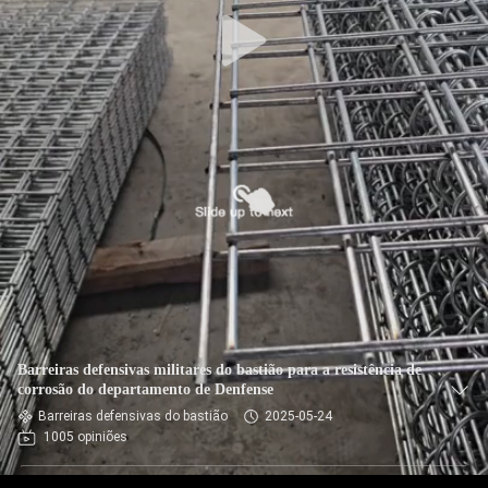
CONTROLE
DE
QUALIDADE
CONTACTE-
NOS
NOTÍCIAS
SOLICITE UM
ORÇAMENTO
Barreiras defensivas militares do bastião para a resistência de
corrosão do departamento de Denfense
Barreiras defensivas do bastião
2025-05-24
MAPA
1005 opiniões
DO