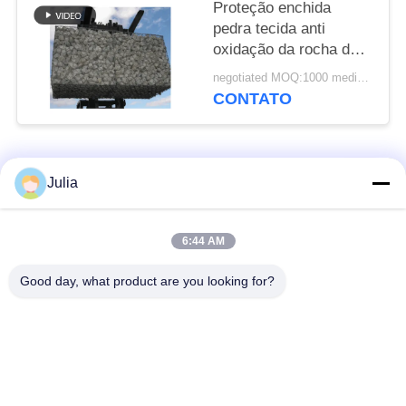
Proteção enchida
pedra tecida anti
oxidação da rocha das
cestas 1mx1mx1m de
negotiated MOQ:1000 medidores quadrados
Gabion
CONTATO
Categorias populares
Todos
Julia
Barreira defensiva
Barreira militar
6:44 AM
Good day, what product are you looking for?
Barreiras defensivas
Barreiras enchidas
do bastião
areia
Arame farpado da
Arame farpado de
lâmina
segurança