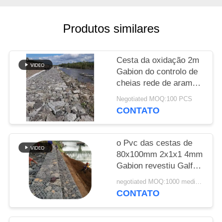
SITE
Produtos similares
POLÍTICA
DE
Cesta da oxidação 2m
PRIVACIDADE
Gabion do controlo de
cheias rede de arame
sextavada da anti
Negotiated MOQ:100 PCS
CONTATO
o Pvc das cestas de
80x100mm 2x1x1 4mm
Gabion revestiu Galfan
zinco de 260 G/M
negotiated MOQ:1000 medidores quadrados
revestido
CONTATO