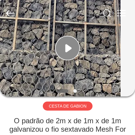
KN
Wire
Mesh
Co.,
Ltd..
All
Rights
Reserved.
INÍCIO
PRODUTOS
SOBRE
NÓS
VISITA
À
CESTA DE GABION
FÁBRICA
O padrão de 2m x de 1m x de 1m
galvanizou o fio sextavado Mesh For