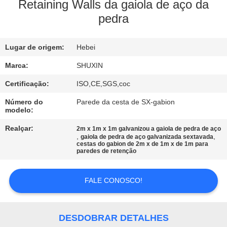
CONTROLE
Retaining Walls da gaiola de aço da
pedra
DE
QUALIDADE
Lugar de origem:
Hebei
CONTACTE-
Marca:
SHUXIN
NOS
Certificação:
ISO,CE,SGS,coc
Número do
Parede da cesta de SX-gabion
modelo:
NOTÍCIAS
Realçar:
2m x 1m x 1m galvanizou a gaiola de pedra de aço
,
,
gaiola de pedra de aço galvanizada sextavada
cestas do gabion de 2m x de 1m x de 1m para
SOLICITE UM
paredes de retenção
ORÇAMENTO
FALE CONOSCO!
MAPA
DO
DESDOBRAR DETALHES