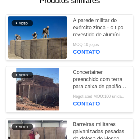
Produtos similares
SITE
A parede militar do
POLÍTICA
exército zinca - o tipo
DE
revestido de alumínio
PRIVACIDADE
barreiras defensivas do
MOQ:10 jogos
bastião da barreira de
CONTATO
Hesco para a
inundação
Concertainer
preenchido com terra
para caixa de gabião
soldada galfan como
Negotiated MOQ:100 unidades
barreiras militares
CONTATO
hesco
Barreiras militares
galvanizadas pesadas
da defesa de Hesco da