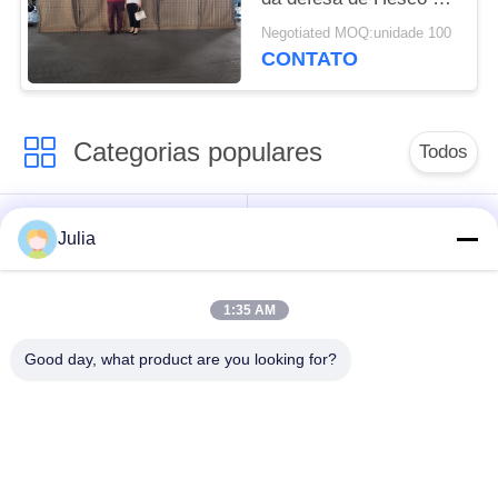
parede da areia do fio
Negotiated MOQ:unidade 100
CONTATO
Categorias populares
Todos
Barreira defensiva
Barreira militar
Julia
Barreiras defensivas
Barreiras enchidas
1:35 AM
do bastião
areia
Good day, what product are you looking for?
Arame farpado da
Arame farpado de
lâmina
segurança
Obstáculo de Fio de