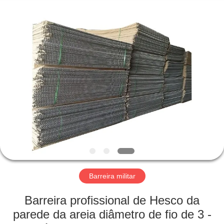
KN
Wire
Mesh
Co.,
Ltd..
All
Rights
Reserved.
INÍCIO
PRODUTOS
SOBRE
NÓS
VISITA
À
Barreira militar
FÁBRICA
Barreira profissional de Hesco da
parede da areia diâmetro de fio de 3 -