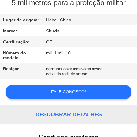
CONTROLE
5 milímetros para a proteção militar
DE
Lugar de origem:
Hebei, China
QUALIDADE
Marca:
Shuxin
CONTACTE-
Certificação:
CE
NOS
Número do
mil. 1 mil. 10
modelo:
NOTÍCIAS
Realçar:
,
barreiras do defensivo do hesco
caixa da rede de arame
SOLICITE UM
FALE CONOSCO!
ORÇAMENTO
DESDOBRAR DETALHES
MAPA
DO