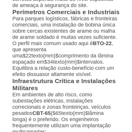
de ameaça à segurança do site.
Perímetros Comerciais e Industriais
Para parques logísticos, fábricas e fronteiras
comerciais, uma instalação de bobina única
sobre cercas existentes de arame ou malha
de arame soldado é muitas vezes suficiente.
O perfil mais comum usado aqui é
BTO-22
,
que apresenta
uma
$22texto{mm}$
comprimento da lâmina
espaçado em
$34texto{mm}$
intervalos.
Equilibra a relação custo-benefício com um
efeito dissuasor altamente visível.
Infraestrutura Crítica e Instalações
Militares
Em ambientes de alto risco, como
subestações elétricas, instalações
correcionais e zonas fronteiriças, veículos
pesados
CBT-65
(
$65texto{mm}$
lâmina
longa) é o preferido. Os engenheiros
frequentemente utilizam uma implantação
multicamadas: