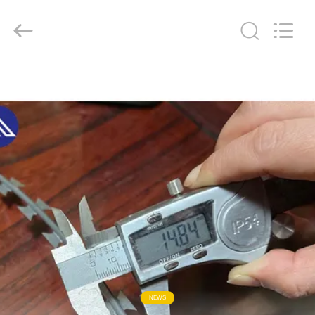
KN
Wire
Mesh
Co.,
Ltd..
All
Rights
Reserved.
INÍCIO
PRODUTOS
SOBRE
NÓS
VISITA
À
FÁBRICA
NEWS