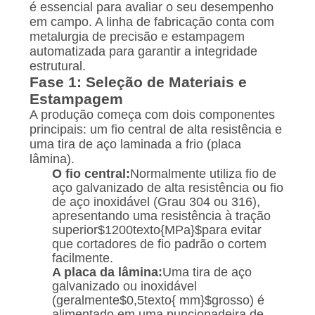
é essencial para avaliar o seu desempenho
em campo. A linha de fabricação conta com
metalurgia de precisão e estampagem
automatizada para garantir a integridade
estrutural.
Fase 1: Seleção de Materiais e
Estampagem
A produção começa com dois componentes
principais: um fio central de alta resistência e
uma tira de aço laminada a frio (placa
lâmina).
O fio central:
Normalmente utiliza fio de
aço galvanizado de alta resistência ou fio
de aço inoxidável (Grau 304 ou 316),
apresentando uma resistência à tração
superior
$1200texto{MPa}$
para evitar
que cortadores de fio padrão o cortem
facilmente.
A placa da lâmina:
Uma tira de aço
galvanizado ou inoxidável
(geralmente
$0,5texto{ mm}$
grosso) é
alimentado em uma puncionadeira de