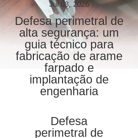
CONTROLE
Jul 03, 2026
DE
Defesa perimetral de
QUALIDADE
alta segurança: um
CONTACTE-
guia técnico para
NOS
fabricação de arame
farpado e
NOTÍCIAS
implantação de
engenharia
SOLICITE UM
ORÇAMENTO
Defesa
MAPA
DO
perimetral de